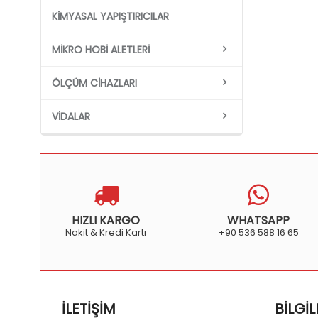
KIMYASAL YAPIŞTIRICILAR
MIKRO HOBI ALETLERI
ÖLÇÜM CIHAZLARI
VIDALAR
HIZLI KARGO
WHATSAPP
Nakit & Kredi Kartı
+90 536 588 16 65
İLETIŞIM
BILGIL