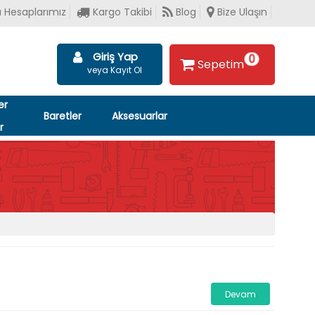
 Hesaplarımız
Kargo Takibi
Blog
Bize Ulaşın
Giriş Yap
0
Sepetim
veya Kayıt Ol
er
Baretler
Aksesuarlar
r
Devam