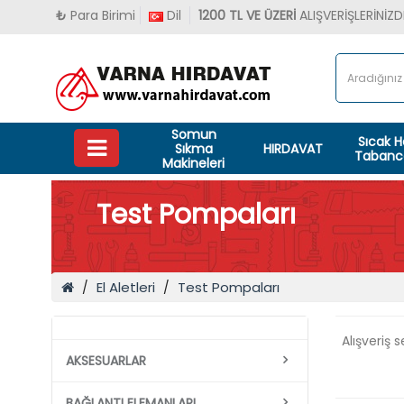
₺
Para Birimi
Dil
1200 TL VE ÜZERİ
ALIŞVERİŞLERİNİ
Somun
Sıcak 
Sıkma
HIRDAVAT
Tabanca
Makineleri
Test Pompaları
El Aletleri
Test Pompaları
Alışveriş 
AKSESUARLAR
BAĞLANTI ELEMANLARI