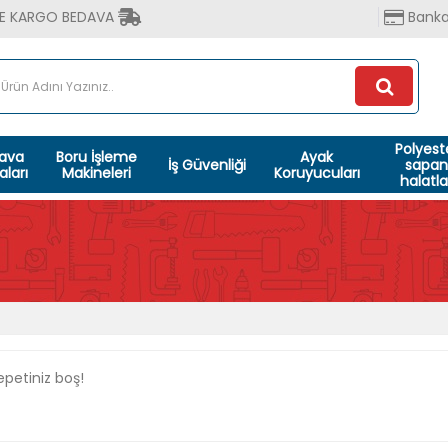
ZDE KARGO BEDAVA
Banka
Polyest
Hava
Boru İşleme
Ayak
İş Güvenliği
sapan
ları
Makineleri
Koruyucuları
halatla
sepetiniz boş!